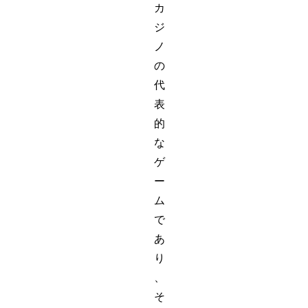
カ
ジ
ノ
の
代
表
的
な
ゲ
ー
ム
で
あ
り
、
そ