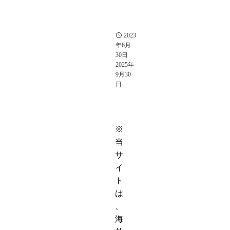
メ
そ
の
他
2023
年6月
30日
2025年
9月30
日
※
当
サ
イ
ト
は
、
海