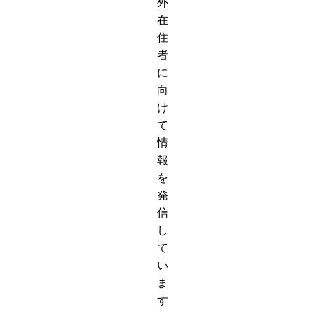
外
在
住
者
に
向
け
て
情
報
を
発
信
し
て
い
ま
す