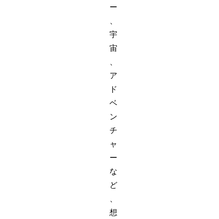
ー
、
宇
宙
、
ア
ド
ベ
ン
チ
ャ
ー
な
ど
、
想