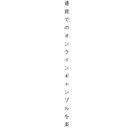
通
貨
で
の
オ
ン
ラ
イ
ン
ギ
ャ
ン
ブ
ル
を
楽