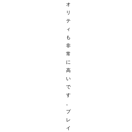
オ
リ
テ
ィ
も
非
常
に
高
い
で
す
。
プ
レ
イ