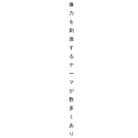
像
力
を
刺
激
す
る
テ
ー
マ
が
数
多
く
あ
り