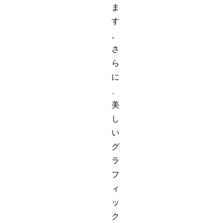
ま
す
。
さ
ら
に
、
美
し
い
グ
ラ
フ
ィ
ッ
ク