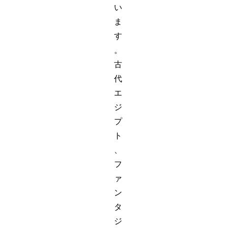
い
ま
す
。
古
代
エ
ジ
プ
ト
、
フ
ァ
ン
タ
ジ