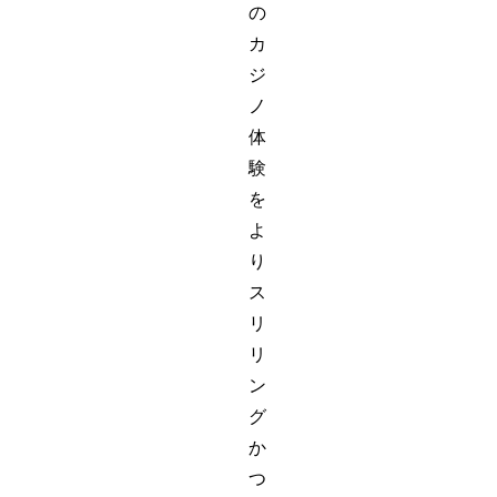
の
カ
ジ
ノ
体
験
を
よ
り
ス
リ
リ
ン
グ
か
つ