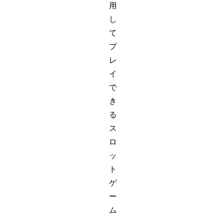
用
し
て
プ
レ
イ
で
き
る
ス
ロ
ッ
ト
ゲ
ー
ム