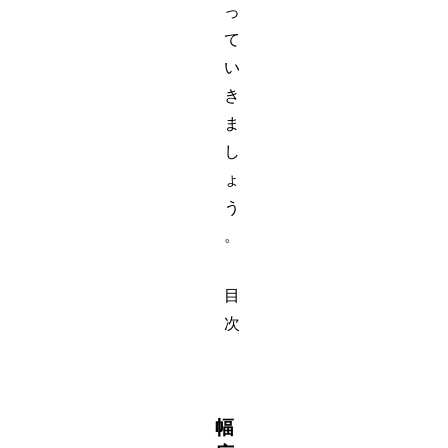
っ
て
い
き
ま
し
ょ
う
。
目
次
幅