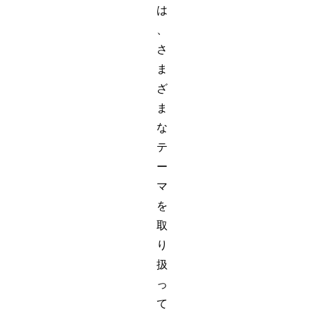
は
、
さ
ま
ざ
ま
な
テ
ー
マ
を
取
り
扱
っ
て