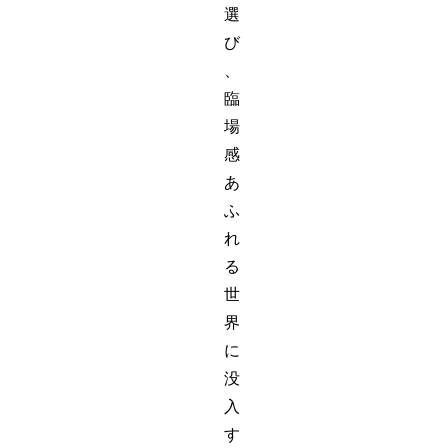
選
び
、
臨
場
感
あ
ふ
れ
る
世
界
に
没
入
す