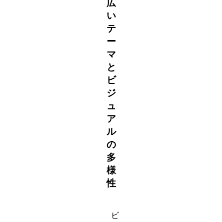
広
い
テ
ー
マ
と
ビ
ジ
ュ
ア
ル
の
多
様
性
ビ