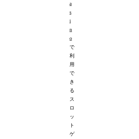
a
s
i
n
o
で
利
用
で
き
る
ス
ロ
ッ
ト
ゲ