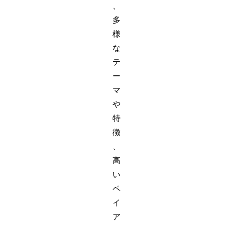
、
多
様
な
テ
ー
マ
や
特
徴
、
高
い
ペ
イ
ア