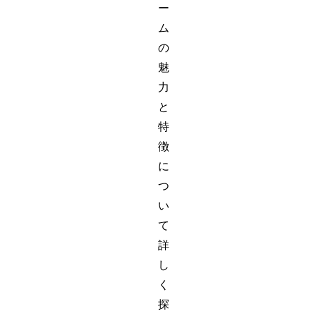
ー
ム
の
魅
力
と
特
徴
に
つ
い
て
詳
し
く
探