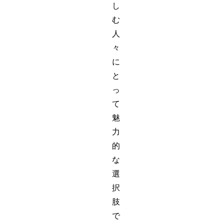
し
む
人
々
に
と
っ
て
魅
力
的
な
選
択
肢
で