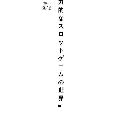
力
2025
9/30
的
な
ス
ロ
ッ
ト
ゲ
ー
ム
の
世
界
エ
ン
タ