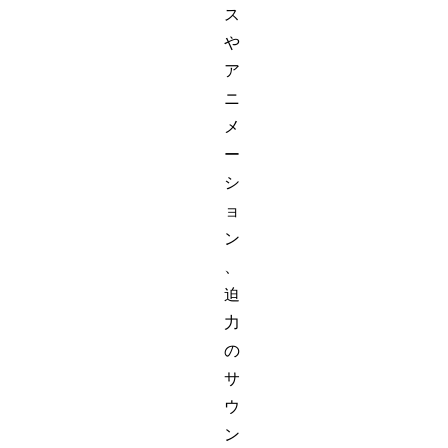
ス
や
ア
ニ
メ
ー
シ
ョ
ン
、
迫
力
の
サ
ウ
ン