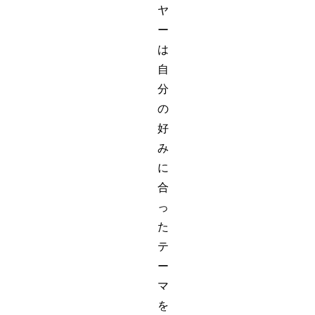
ヤ
ー
は
自
分
の
好
み
に
合
っ
た
テ
ー
マ
を