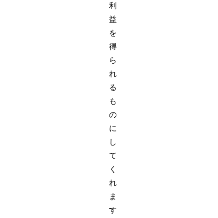
利
益
を
得
ら
れ
る
も
の
に
し
て
く
れ
ま
す