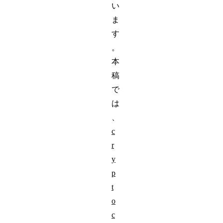
い
ま
す
。
本
稿
で
は
、
c
r
y
p
t
o
c