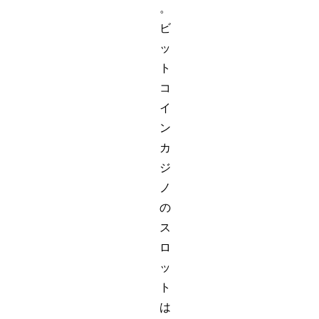
。
ビ
ッ
ト
コ
イ
ン
カ
ジ
ノ
の
ス
ロ
ッ
ト
は