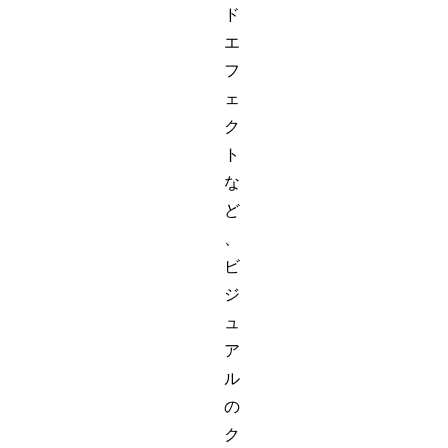
ド
エ
フ
ェ
ク
ト
な
ど
、
ビ
ジ
ュ
ア
ル
の
ク