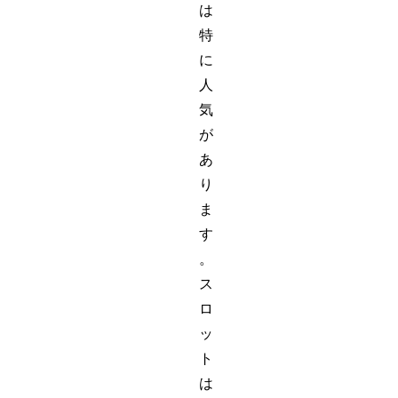
は
特
に
人
気
が
あ
り
ま
す
。
ス
ロ
ッ
ト
は