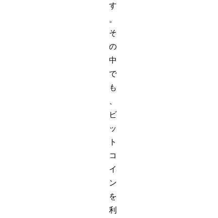
す
。
そ
の
中
で
も
、
ビ
ッ
ト
コ
イ
ン
を
利