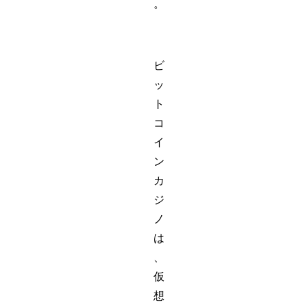
。
ビ
ッ
ト
コ
イ
ン
カ
ジ
ノ
は
、
仮
想