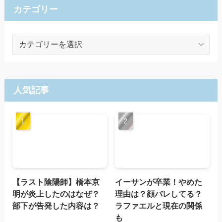
カテゴリー
カ
テ
ゴ
リ
ー
人気記事
【ラスト陰陽師】橋本京
イーサンが卒業！やめた
明が炎上したのはなぜ？
理由は？顔バレしてる？
部下が告発した内容は？
ラファエルと現在の関係
も