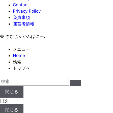
イ
Contact
ブ
Privacy Policy
免責事項
運営者情報
©
さむじんかんぱにー.
メニュー
Home
検索
トップへ
閉じる
目次
閉じる