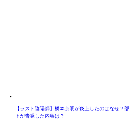
ゴ
リ
ー
【ラスト陰陽師】橋本京明が炎上したのはなぜ？部
下が告発した内容は？