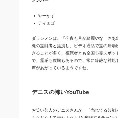
メンバー
やーかず
ディエゴ
ダラシメンは、「今宵も月が綺麗やな さあ
縄の霊能者と提携し、ビデオ通話で霊の居場
きることが多く、視聴者とも全国心霊スポッ
で、霊感も度胸もあるので、常に冷静な対処
声があがっているようですね。
デニスの怖いYouTube
お笑い芸人のデニスさんが、「売れてる芸能
もらおう！て売れよう！｣と奮闘するチャン