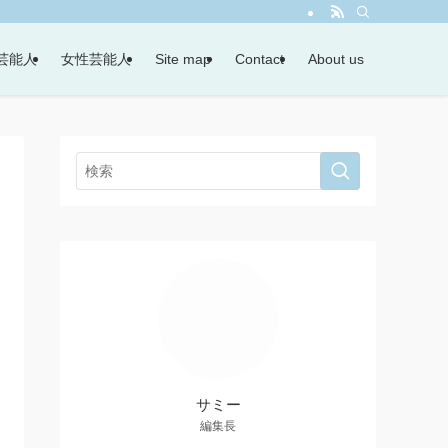
芸能人
女性芸能人
Site map
Contact
About us
サミー
編集長