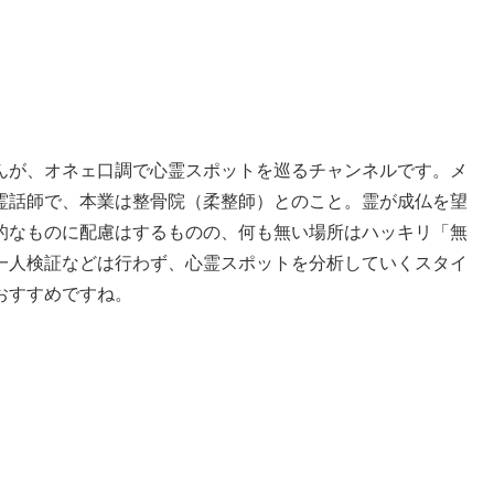
んが、オネェ口調で心霊スポットを巡るチャンネルです。メ
霊話師で、本業は整骨院（柔整師）とのこと。霊が成仏を望
的なものに配慮はするものの、何も無い場所はハッキリ「無
一人検証などは行わず、心霊スポットを分析していくスタイ
おすすめですね。