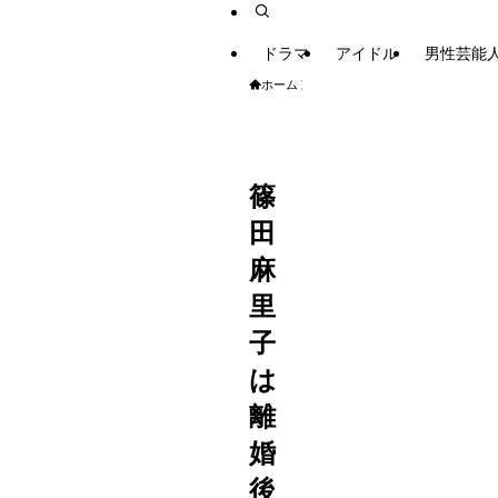
ドラマ
アイドル
男性芸能
ホーム
エンタメ
女性芸能人
篠
田
麻
里
子
は
離
婚
後