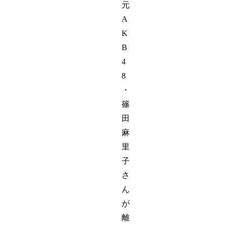
元
A
K
B
4
8
・
篠
田
麻
里
子
さ
ん
が
離