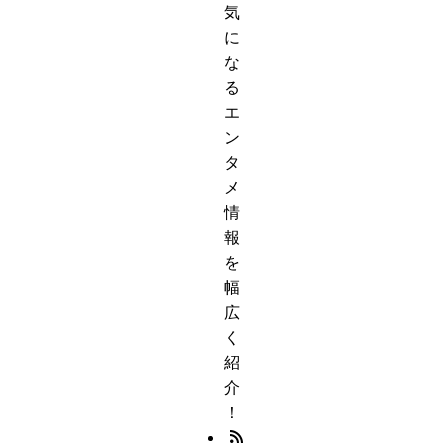
気
に
な
る
エ
ン
タ
メ
情
報
を
幅
広
く
紹
介
！