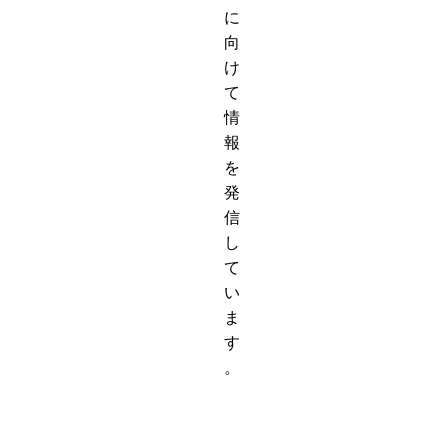
に
向
け
て
情
報
を
発
信
し
て
い
ま
す
。