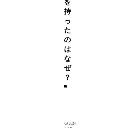
を
持
っ
た
の
は
な
ぜ
？
エ
ン
タ
メ
女
性
芸
能
人
2024