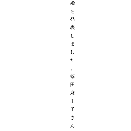
婚
を
発
表
し
ま
し
た
。
篠
田
麻
里
子
さ
ん