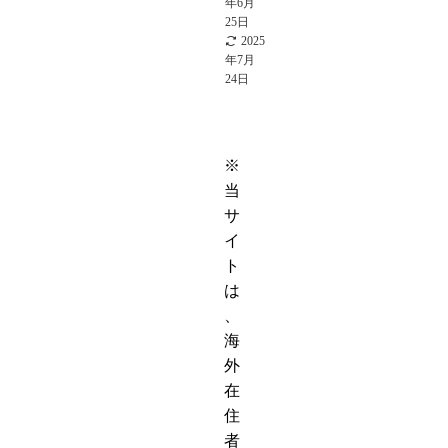
年6月
25日
2025
年7月
24日
※
当
サ
イ
ト
は
、
海
外
在
住
者