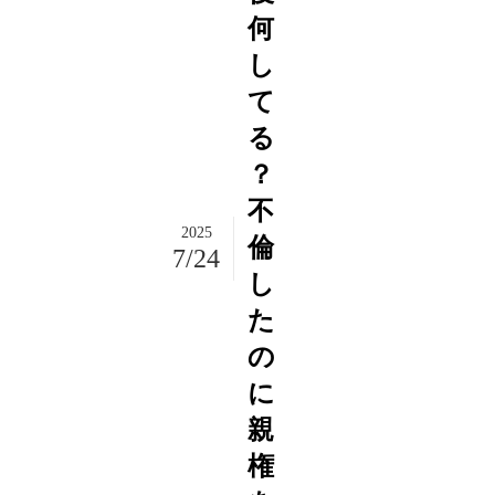
何
し
て
る
？
不
2025
倫
7/24
し
た
の
に
親
権