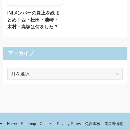
INIメンバーの炎上を総ま
とめ！西・松田・池崎・
木村・高塚は何をした？
アーカイブ
ア
ー
カ
イ
ブ
Home
Site map
Contact
Privacy Policy
免責事項
運営者情報