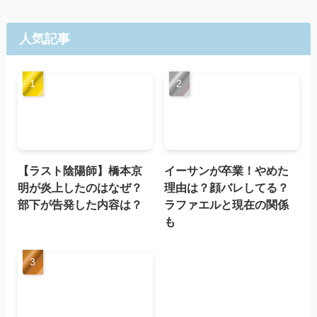
ゴ
リ
ー
人気記事
【ラスト陰陽師】橋本京
イーサンが卒業！やめた
明が炎上したのはなぜ？
理由は？顔バレしてる？
部下が告発した内容は？
ラファエルと現在の関係
も