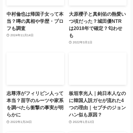
中村倫也は帰国子女って本
大原櫻子と真剣佑の熱愛い
当？噂の真相や学歴・プロ
つ頃だった？城田優NTR
フも調査
は2018年で確定？匂わせ
も
2024年11月14日
2022年3月1日
志尊淳がフィリピン人って
板垣李光人｜純日本人なの
本当？苗字のルーツや家系
に韓国人説ガセが流れた4
を調べたら衝撃の事実が明
つの理由｜セブチのジョン
らかに
ハン似も原因？
2022年1月24日
2022年1月12日