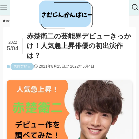
ホーム
エンタメ
男性芸能人
赤楚衛二の芸能界デビューきっか
2022
け！人気急上昇俳優の初出演作
5/04
は？
2021年8月25日
2022年5月4日
男性芸能人