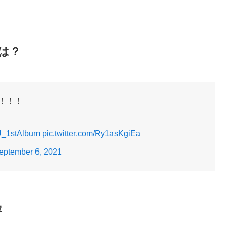
典は？
す！！！
U_1stAlbum
pic.twitter.com/Ry1asKgiEa
eptember 6, 2021
容