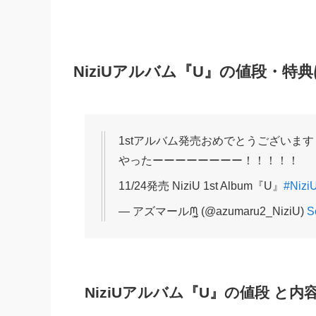
NiziUアルバム『U』の値段・特
1stアルバム発売おめでとうございま
やったーーーーーーーー！！！！！
11/24発売 NiziU 1st Album『U』
#Nizi
— アズマールᙏ̤̫͚ (@azumaru2_NiziU)
S
NiziUアルバム『U』の値段 と内