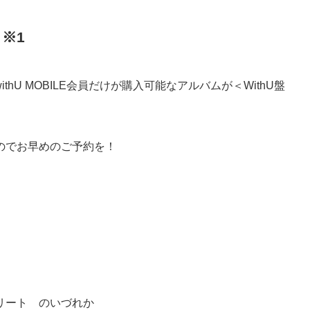
！※1
またはwithU MOBILE会員だけが購入可能なアルバムが＜WithU盤
のでお早めのご予約を！
グリート のいづれか