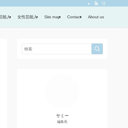
芸能人
女性芸能人
Site map
Contact
About us
サミー
編集長