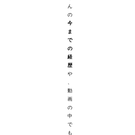
ん
の
今
ま
で
の
経
歴
や
、
動
画
の
中
で
も