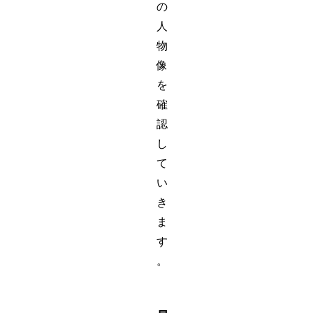
の
人
物
像
を
確
認
し
て
い
き
ま
す
。