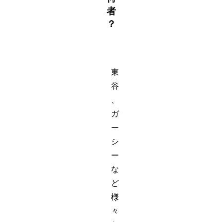
者
？
東
谷
、
ガ
ー
シ
ー
な
ど
様
々