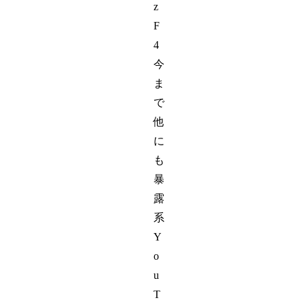
z
F
4
今
ま
で
他
に
も
暴
露
系
Y
o
u
T