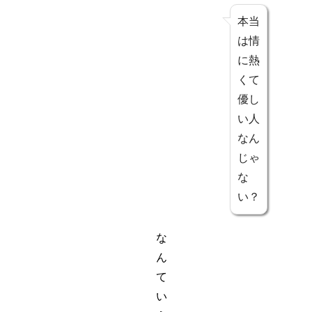
本当
は情
に熱
くて
優し
い人
なん
じゃ
な
い？
な
ん
て
い