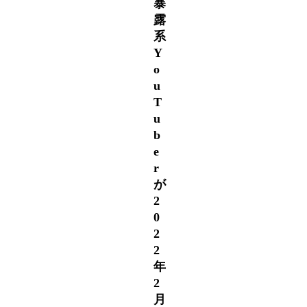
暴
露
系
Y
o
u
T
u
b
e
r
が
2
0
2
2
年
2
月