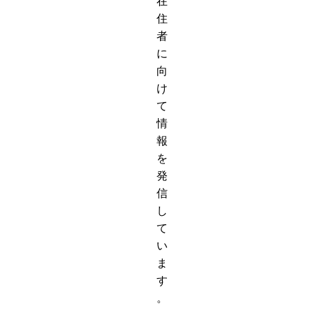
在
住
者
に
向
け
て
情
報
を
発
信
し
て
い
ま
す
。