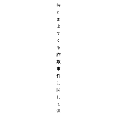
時
た
ま
出
て
く
る
詐
欺
事
件
に
関
し
て
深