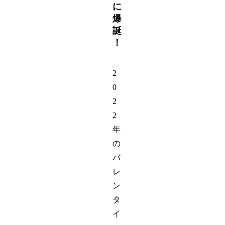
に
爆
誕
！
2
0
2
2
年
の
バ
レ
ン
タ
イ