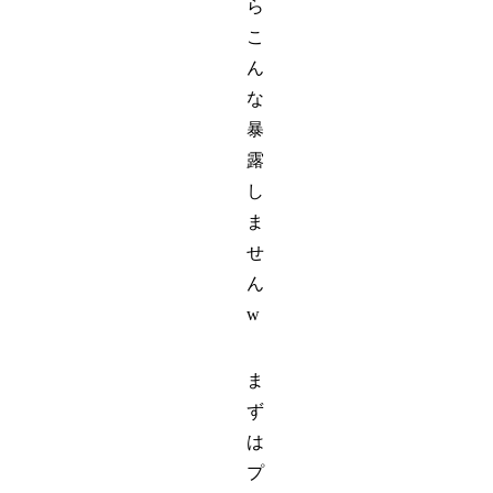
ら
こ
ん
な
暴
露
し
ま
せ
ん
w
ま
ず
は
プ