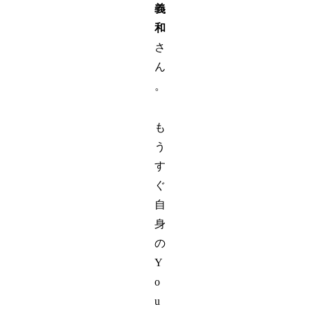
義
和
さ
ん
。
も
う
す
ぐ
自
身
の
Y
o
u