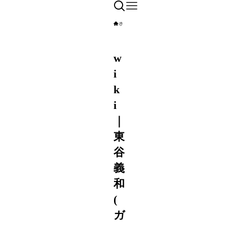
ホーム
エンタメ
YouTuber
w
i
k
i
｜
東
谷
義
和
(
ガ