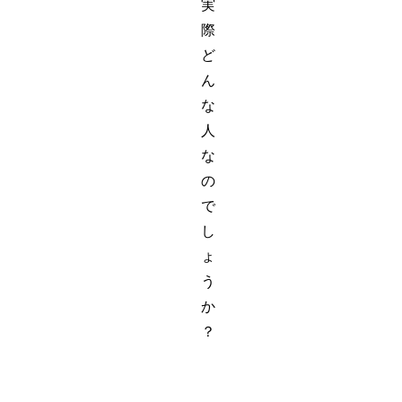
実
際
ど
ん
な
人
な
の
で
し
ょ
う
か
？