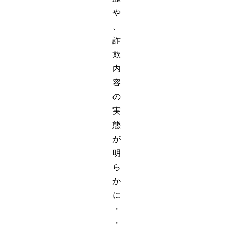
や
、
詐
欺
内
容
の
実
態
が
明
ら
か
に
・
・