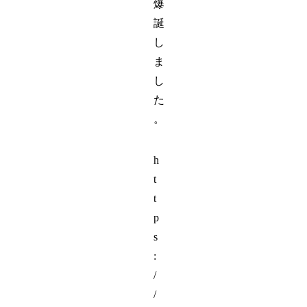
爆
誕
し
ま
し
た
。
h
t
t
p
s
:
/
/