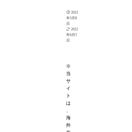
ガーシー
CH
2022
年3月8
日
2022
年6月5
日
※
当
サ
イ
ト
は
、
海
外