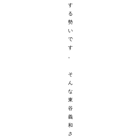
す
る
勢
い
で
す
。
そ
ん
な
東
谷
義
和
さ