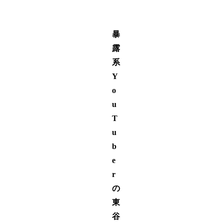
暴
露
系
Y
o
u
T
u
b
e
r
の
東
谷