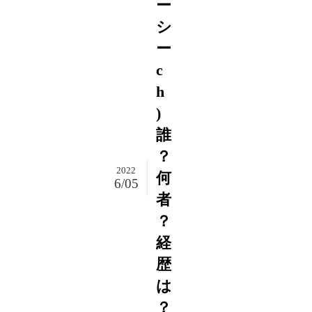
ー
シ
ー
c
h
)
誰
？
2022
何
6/05
者
？
経
歴
は
？