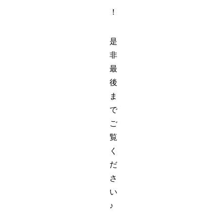
！
是
非
最
後
ま
で
ご
覧
く
だ
さ
い
♪