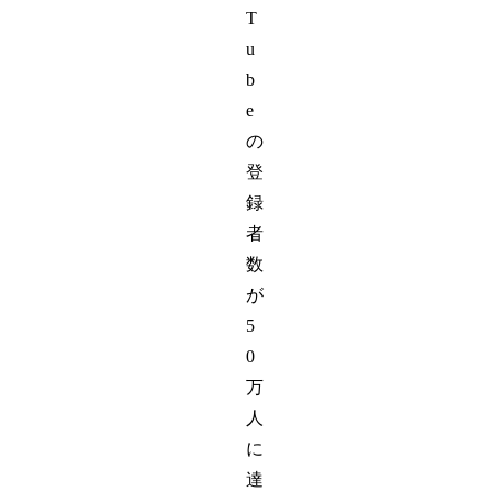
T
u
b
e
の
登
録
者
数
が
5
0
万
人
に
達