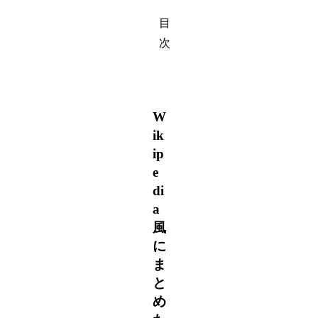
目
次
W
ik
ip
e
di
a
風
に
ま
と
め