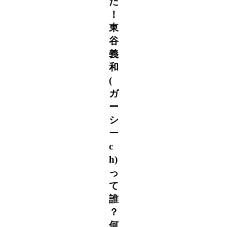
た
！
東
谷
義
和
(
ガ
ー
シ
ー
c
h)
っ
て
誰
？
何