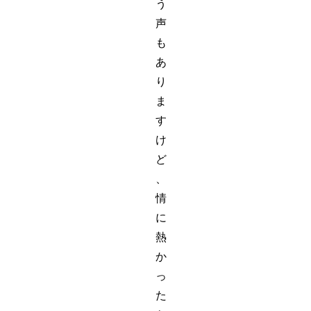
う
声
も
あ
り
ま
す
け
ど
、
情
に
熱
か
っ
た