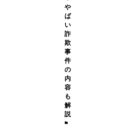
や
ば
い
詐
欺
事
件
の
内
容
も
解
説
YouTuber