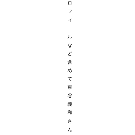
ロ
フ
ィ
ー
ル
な
ど
含
め
て
東
谷
義
和
さ
ん