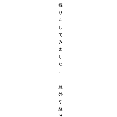
掘
り
を
し
て
み
ま
し
た
。
意
外
な
経
歴