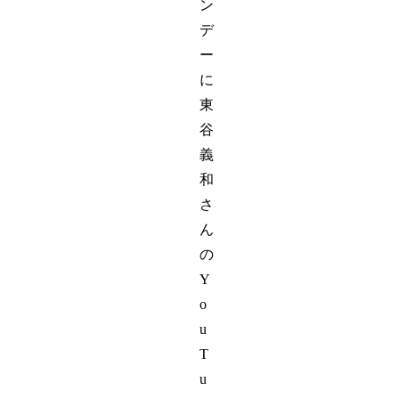
ン
デ
ー
に
東
谷
義
和
さ
ん
の
Y
o
u
T
u