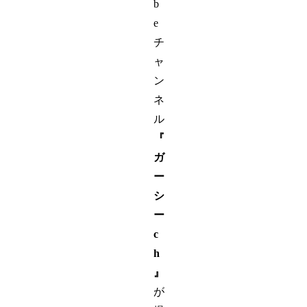
b
e
チ
ャ
ン
ネ
ル
『
ガ
ー
シ
ー
c
h
』
が