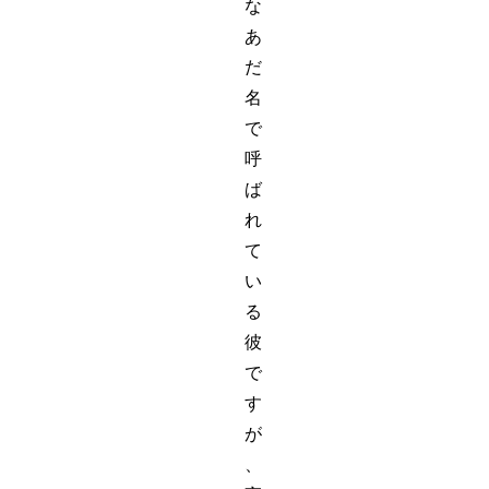
な
あ
だ
名
で
呼
ば
れ
て
い
る
彼
で
す
が
、