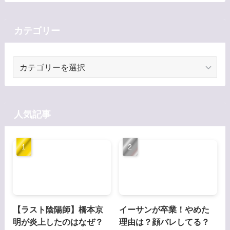
カテゴリー
カ
テ
ゴ
リ
ー
人気記事
【ラスト陰陽師】橋本京
イーサンが卒業！やめた
明が炎上したのはなぜ？
理由は？顔バレしてる？