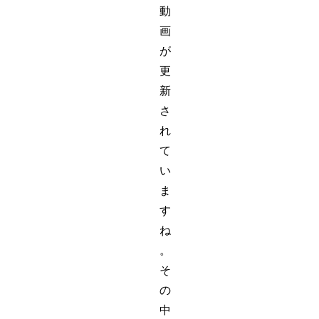
動
画
が
更
新
さ
れ
て
い
ま
す
ね
。
そ
の
中