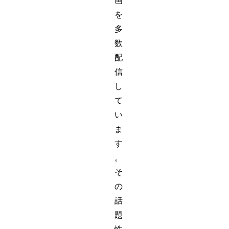
画
を
多
数
配
信
し
て
い
ま
す
。
そ
の
話
題