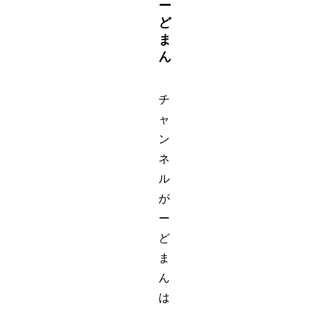
ー
ど
ま
ん
チ
ャ
ン
ネ
ル
が
ー
ど
ま
ん
は