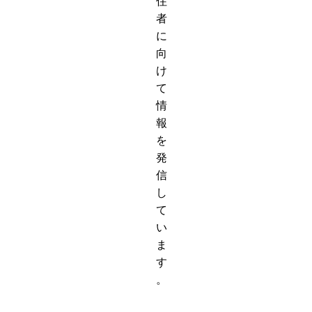
住
者
に
向
け
て
情
報
を
発
信
し
て
い
ま
す
。