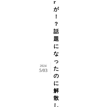
r
が
！
？
話
題
に
な
っ
2024
た
5/03
の
に
解
散
し