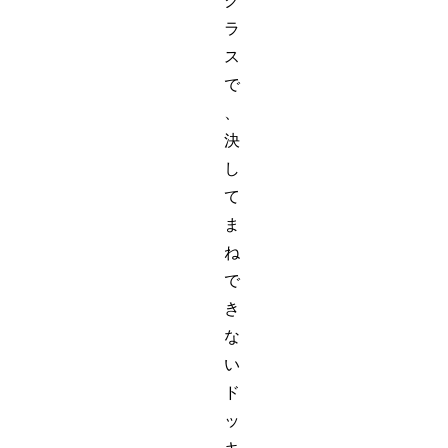
ク
ラ
ス
で
、
決
し
て
ま
ね
で
き
な
い
ド
ッ