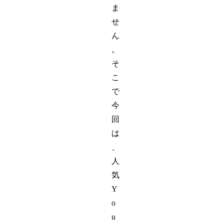
ま
せ
ん
。
そ
こ
で
今
回
は
、
人
気
Y
o
u