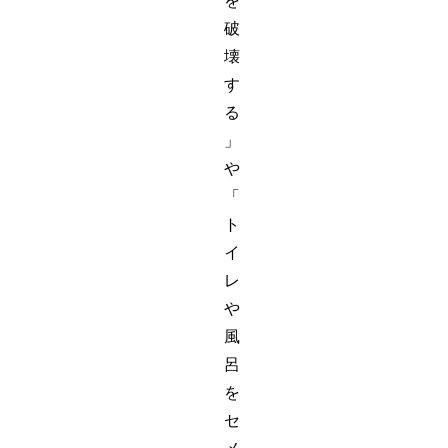
を
破
壊
す
る
」
や
「
ト
イ
レ
や
風
呂
を
セ