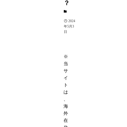
？
YouTuber
2024
年5月3
日
※
当
サ
イ
ト
は
、
海
外
在