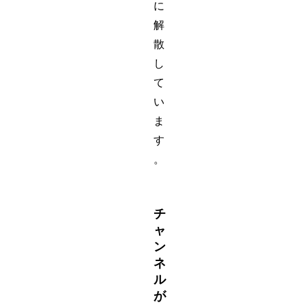
に
解
散
し
て
い
ま
す
。
チ
ャ
ン
ネ
ル
が