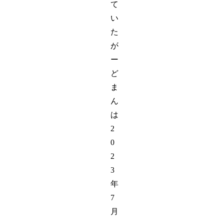
て
い
た
が
ー
ど
ま
ん
は
2
0
2
3
年
7
月