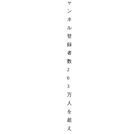
ャ
ン
ネ
ル
登
録
者
数
2
6
3
万
人
を
超
え