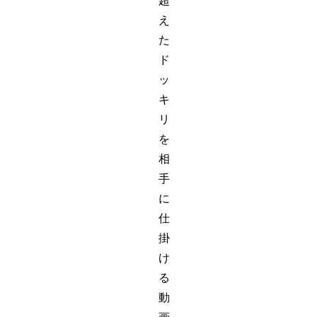
超
え
た
ド
ッ
キ
リ
を
相
手
に
仕
掛
け
る
動