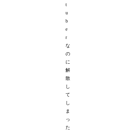
t
u
b
e
r
な
の
に
解
散
し
て
し
ま
っ
た