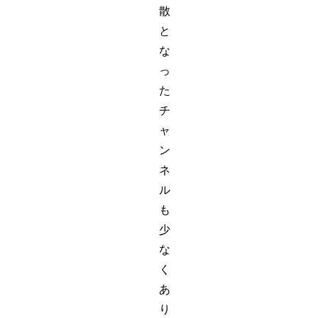
散
と
な
っ
た
チ
ャ
ン
ネ
ル
も
少
な
く
あ
り