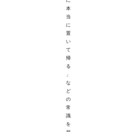
に
本
当
に
置
い
て
帰
る
」
な
ど
の
常
識
を