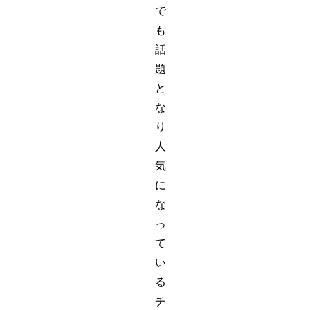
で
も
話
題
と
な
り
人
気
に
な
っ
て
い
る
チ