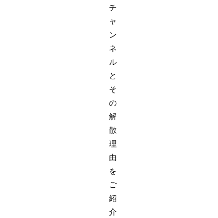
チ
ャ
ン
ネ
ル
と
そ
の
解
散
理
由
を
ご
紹
介