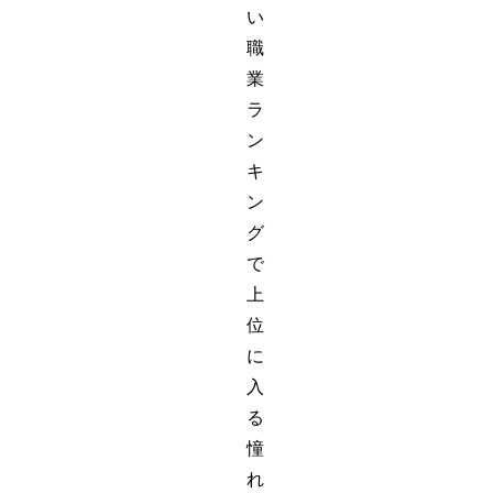
い
職
業
ラ
ン
キ
ン
グ
で
上
位
に
入
る
憧
れ