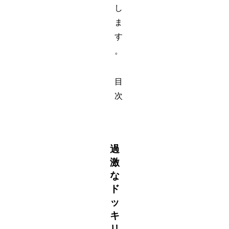
し
ま
す
。
目
次
過
激
な
ド
ッ
キ
リ