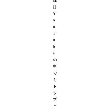
性
は
Y
o
u
T
u
b
e
の
中
で
も
ト
ッ
プ