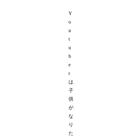
Y
o
u
t
u
b
e
r
は
子
供
が
な
り
た