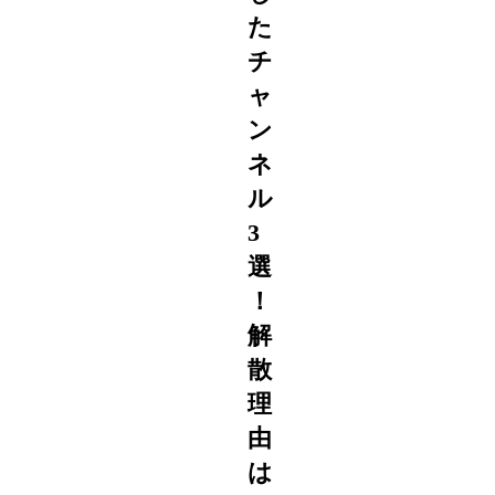
た
チ
ャ
ン
ネ
ル
3
選
！
解
散
理
由
は