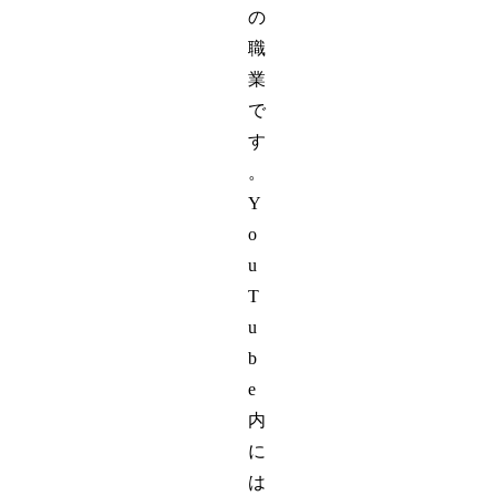
の
職
業
で
す
。
Y
o
u
T
u
b
e
内
に
は