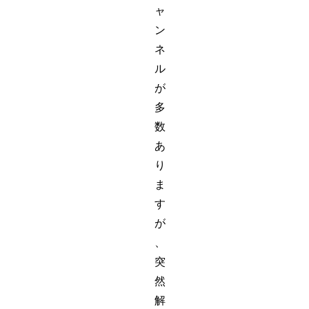
ャ
ン
ネ
ル
が
多
数
あ
り
ま
す
が
、
突
然
解