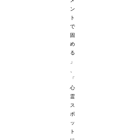
メ
ン
ト
で
固
め
る
」
、
「
心
霊
ス
ポ
ッ
ト