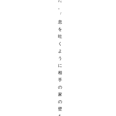
た
。
「
息
を
吐
く
よ
う
に
相
手
の
家
の
壁