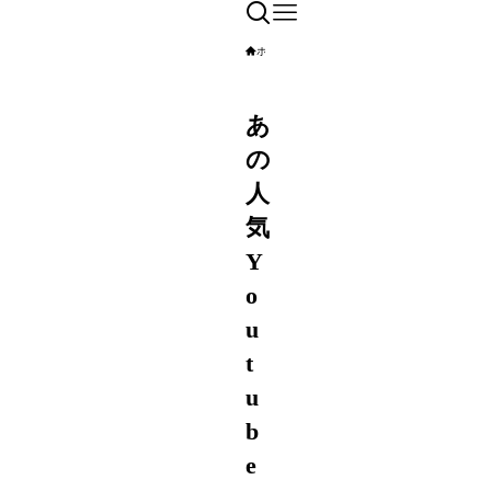
ホーム
エンタメ
YouTuber
あ
の
人
気
Y
o
u
t
u
b
e