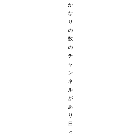
か
な
り
の
数
の
チ
ャ
ン
ネ
ル
が
あ
り
日
々