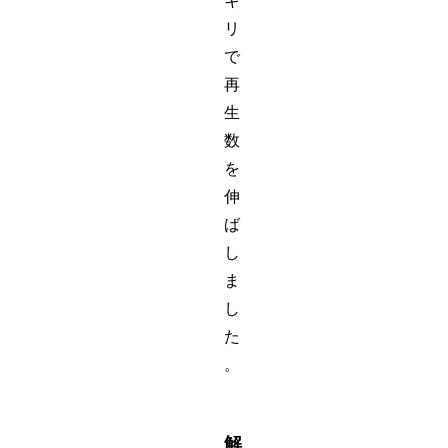
キ
リ
で
再
生
数
を
伸
ば
し
ま
し
た
。
解