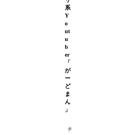
系
Y
o
ut
u
b
er
「
が
ー
ど
ま
ん
」
チ