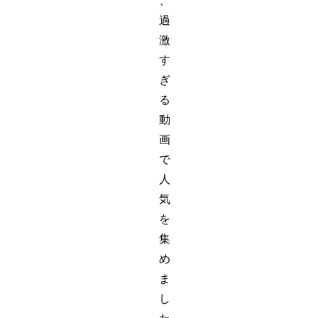
、
過
激
す
ぎ
る
動
画
で
人
気
を
集
め
ま
し