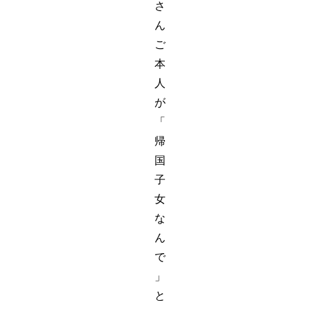
さ
ん
ご
本
人
が
「
帰
国
子
女
な
ん
で
」
と