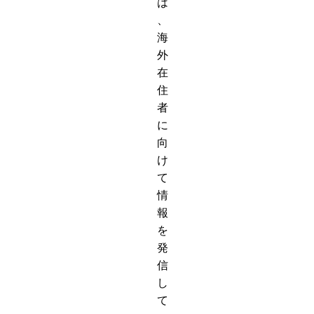
は
、
海
外
在
住
者
に
向
け
て
情
報
を
発
信
し
て