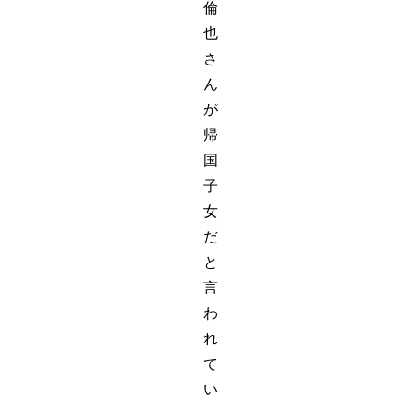
倫
也
さ
ん
が
帰
国
子
女
だ
と
言
わ
れ
て
い