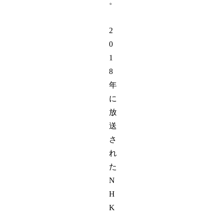
。
2
0
1
8
年
に
放
送
さ
れ
た
N
H
K