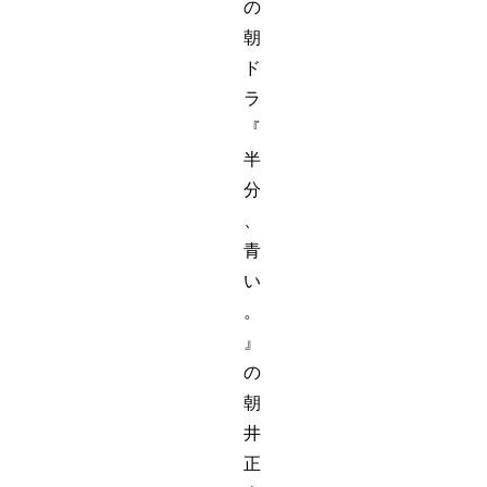
の
朝
ド
ラ
『
半
分
、
青
い
。
』
の
朝
井
正