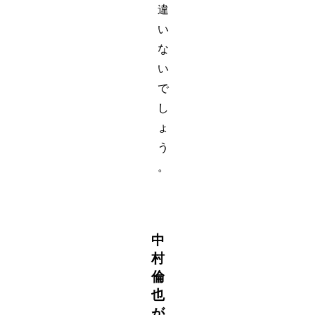
違
い
な
い
で
し
ょ
う
。
中
村
倫
也
が