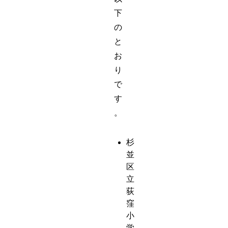
下
の
と
お
り
で
す
。
杉
並
区
立
荻
窪
小
学