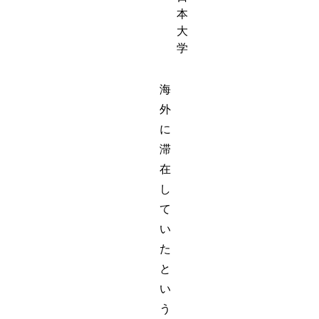
本
大
学
海
外
に
滞
在
し
て
い
た
と
い
う