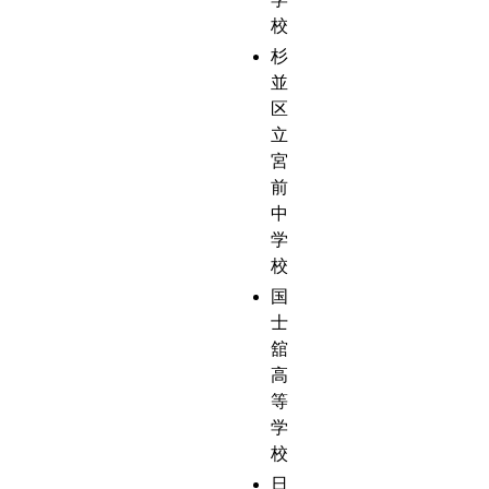
校
杉
並
区
立
宮
前
中
学
校
国
士
舘
高
等
学
校
日