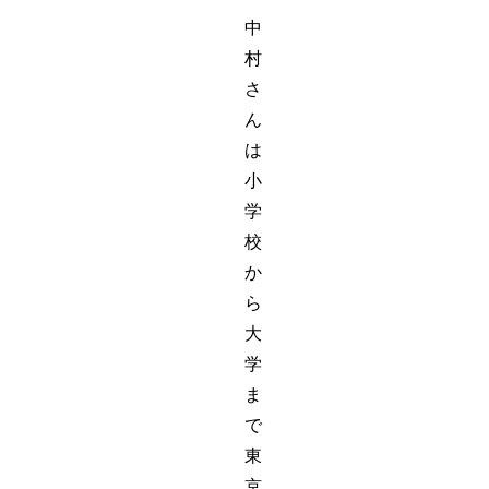
中
村
さ
ん
は
小
学
校
か
ら
大
学
ま
で
東
京