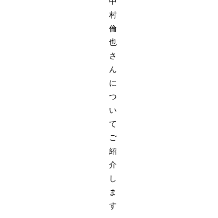
中
村
倫
也
さ
ん
に
つ
い
て
ご
紹
介
し
ま
す