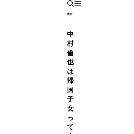
ホーム
エンタメ
男性芸能人
中
村
倫
也
は
帰
国
子
女
っ
て