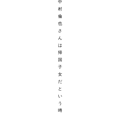
中
村
倫
也
さ
ん
は
帰
国
子
女
だ
と
い
う
噂