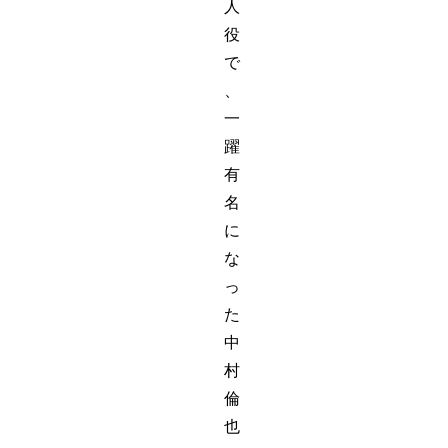
人
役
で
、
一
躍
有
名
に
な
っ
た
中
村
倫
也