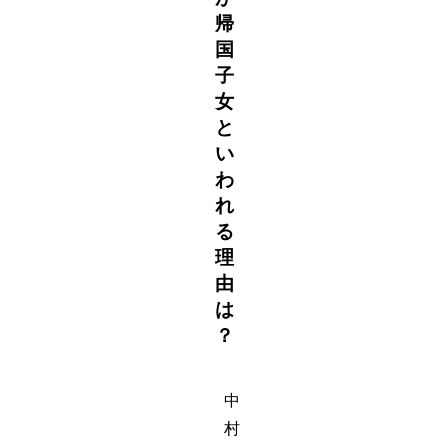
帰
国
子
女
と
い
わ
れ
る
理
由
は
？
中
村