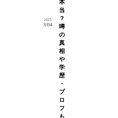
本
当
？
2025
3/04
噂
の
真
相
や
学
歴
・
プ
ロ
フ
も