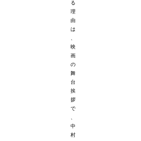
る
理
由
は
、
映
画
の
舞
台
挨
拶
で
、
中
村