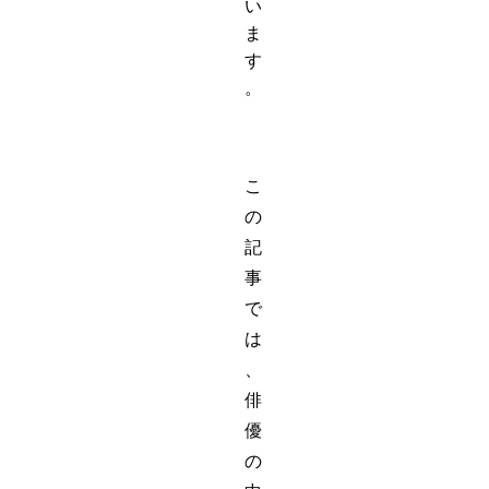
い
ま
す
。
こ
の
記
事
で
は
、
俳
優
の