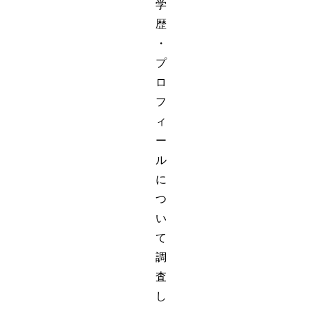
学
歴
・
プ
ロ
フ
ィ
ー
ル
に
つ
い
て
調
査
し