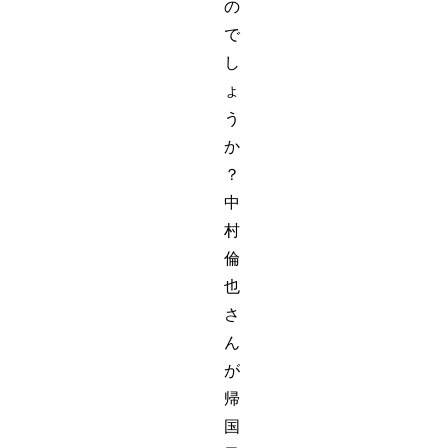
の
で
し
ょ
う
か
？
中
村
倫
也
さ
ん
が
帰
国