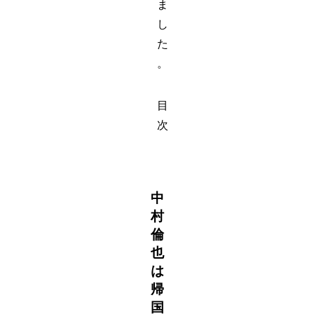
ま
し
た
。
目
次
中
村
倫
也
は
帰
国