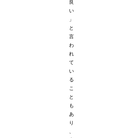
良
い
」
と
言
わ
れ
て
い
る
こ
と
も
あ
り
、