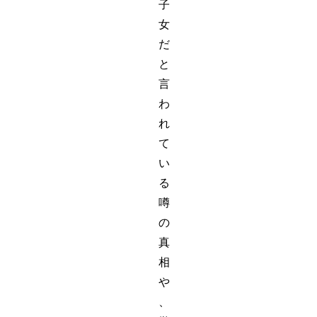
子
女
だ
と
言
わ
れ
て
い
る
噂
の
真
相
や
、