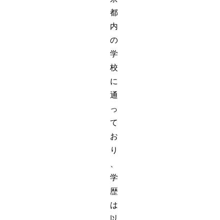
都
内
の
学
校
に
通
っ
て
お
り
、
学
歴
は
以