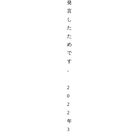
発
言
し
た
た
め
で
す
。
2
0
2
2
年
3