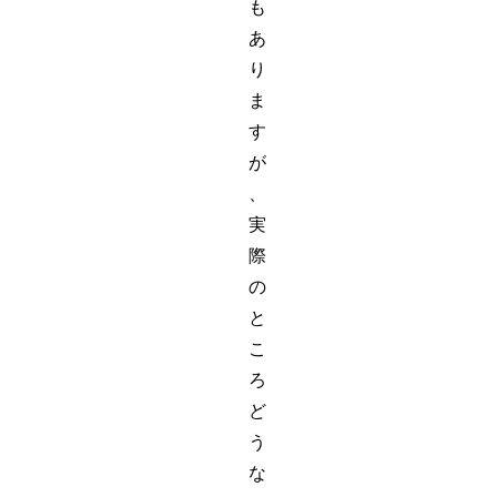
も
あ
り
ま
す
が
、
実
際
の
と
こ
ろ
ど
う
な