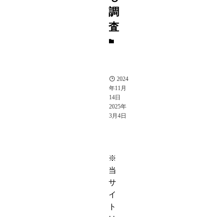
調
査
男
性
芸
能
人
2024
年11月
14日
2025年
3月4日
※
当
サ
イ
ト