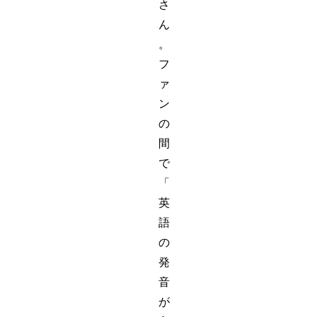
さ
ん
。
フ
ァ
ン
の
間
で
「
英
語
の
発
音
が