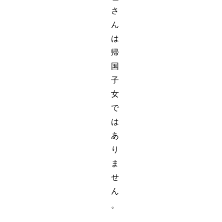
さ
ん
は
帰
国
子
女
で
は
あ
り
ま
せ
ん
。