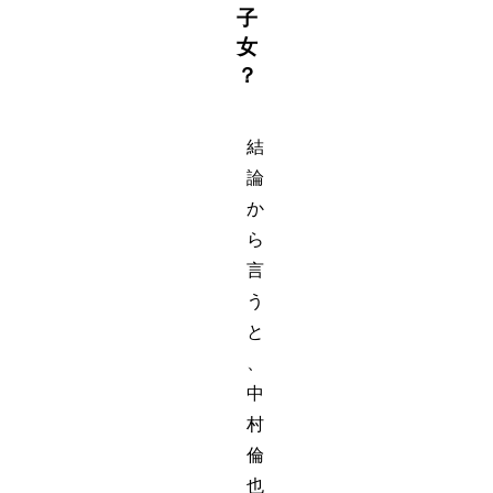
子
女
？
結
論
か
ら
言
う
と
、
中
村
倫
也