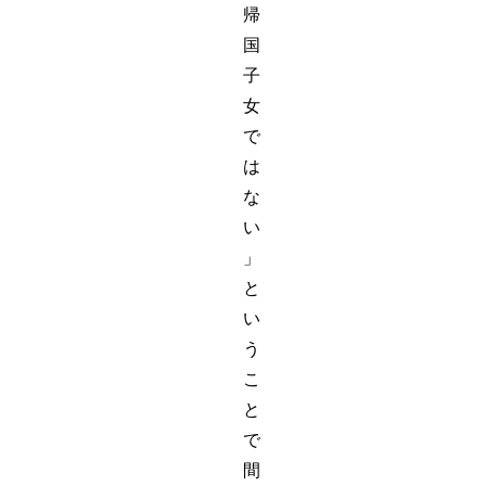
帰
国
子
女
で
は
な
い
」
と
い
う
こ
と
で
間