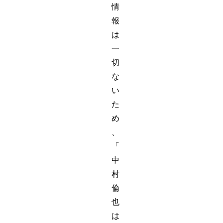
情
報
は
一
切
な
い
た
め
、
「
中
村
倫
也
は