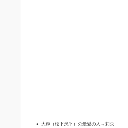
大輝（松下洸平）の最愛の人→莉央