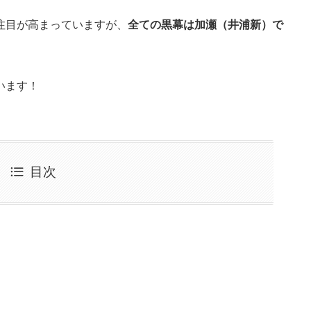
注目が高まっていますが、
全ての黒幕は加瀬（井浦新）で
います！
目次