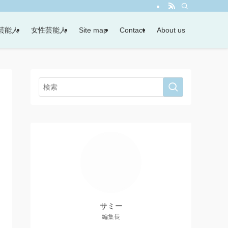
芸能人
女性芸能人
Site map
Contact
About us
サミー
編集長