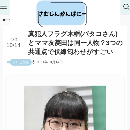
ホーム
テレビ番組
真犯人フラグ木幡(バタコさん)
2021
とママ友菱田は同一人物？3つの
10/14
共通点で伏線匂わせがすごい
2021年10月14日
テレビ番組